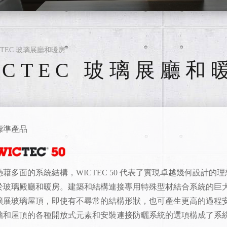
帷幕牆集成窗
框架式帷幕牆
隔音窗
特別設計
CTEC 玻璃展廳和暖房
安全窗
ICTEC 玻璃展廳和
通風窗
WICSTAR EVO 五金
標準產品
憑藉多面的系統結構，WICTEC 50 代表了實現卓越幾何設計的
於玻璃殿廳和暖房。
建築和結構連接專用特殊型材結合系統的巨
擴展玻璃屋頂，即使有不尋常的結構形狀，也可產生更高的過程
牆和屋頂的各種開放式元素和安裝連接防曬系統的選項構成了系