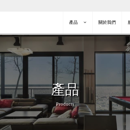
產品
關於我們
WICSLIDE 65
推開門(使用地鉸鍊)
WICSLIDE 160
自動滑移門
WICSLIDE 126
安全門
產品
推開門
Products
特殊規格窗 EVO
系統窗
單元式帷幕牆