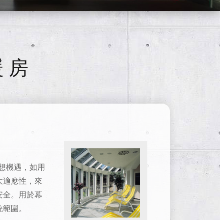
摺疊與滑動系統
暖房
理想機遇，如用
大適應性，來
安全。
用於幕
統範圍。