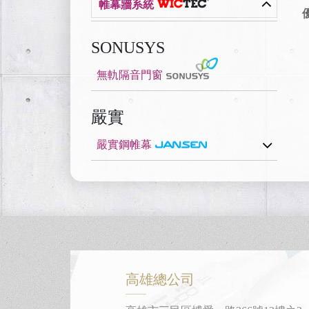
帷幕牆系統
SONUSYS
無軌隔音門窗
嚴實
嚴實鋼帷幕
高雄總公司